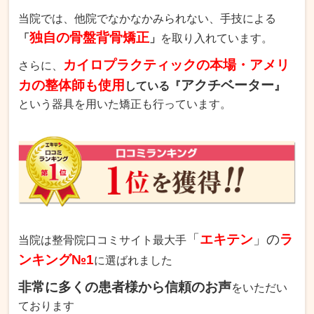
当院では、他院でなかなかみられない、手技による
独自の骨盤背骨矯正
「
」
を取り入れています。
カイロプラクティックの本場・アメリ
さらに、
カの整体師も使用
アクチベーター
している『
』
という器具を用いた矯正も行っています。
「
エキテン
」の
ラ
当院は整骨院口コミサイト最大手
ンキング№1
に選ばれました
非常に多くの患者様から信頼のお声
をいただい
ております