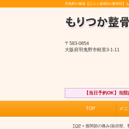
羽曳野の整体【口コミ地域№1整骨院】
〒583-0854
大阪府羽曳野市軽里3-1-11
【当日予約OK】当
TOP
メニ
TOP
> 股関節の痛み(鼠径部、