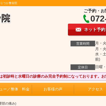
もりつか整骨院
ご予約・お
072
ネット予約
月・火
営業時間
月・火
水・土
前)
日曜
定休日
院は初診時と水曜日の診療のみ完全予約制になっております。お
ュー／整体 料金
お客様の声
アクセス
臀部の痛み)